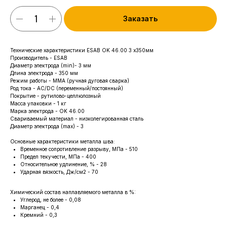
Заказать
Технические характеристики ESAB OK 46.00 3 х350мм
Производитель - ESAB
Диаметр электрода (min)- 3 мм
Длина электрода - 350 мм
Режим работы - MMA (ручная дуговая сварка)
Род тока - AC/DC (переменный/постоянный)
Покрытие - рутилово-целлюлозный
Масса упаковки - 1 кг
Марка электрода - OK 46.00
Свариваемый материал - низколегированная сталь
Диаметр электрода (max) - 3
Основные характеристики металла шва:
Временное сопротивление разрыву, МПа - 510
Предел текучести, МПа - 400
Относительное удлинение, % - 28
Ударная вязкость, Дж/см2 - 70
Химический состав наплавляемого металла в %:
Углерод, не более - 0,08
Марганец - 0,4
Кремний - 0,3