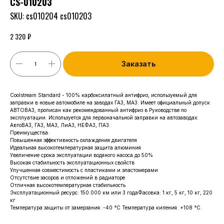
CS-010203
SKU:
cs010204 cs010203
₽
2 320
Заказать
Coolstream Standard - 100% карбоксилатный антифриз, используемый для
заправки в новые автомобиле на заводах ГАЗ, МАЗ. Имеет официальный допуск
АВТОВАЗ, прописан как рекомендованный антифриз в Руководстве по
эксплуатации. Используется для первоначальной заправки на автозаводах:
АвтоВАЗ, ГАЗ, МАЗ, ЛиАЗ, НЕФАЗ, ПАЗ.
Преимущества:
Повышенная эффективность охлаждения двигателя
Идеальная высокотемпературная защита алюминия
Увеличение срока эксплуатации водяного насоса до 50%
Высокая стабильность эксплуатационных свойств
Улучшенная совместимость с пластиками и эластомерами
Отсутствие засоров и отложений в радиаторе
Отличная высокотемпературная стабильность
Эксплуатационный ресурс: 150.000 км или 3 годаФасовка: 1 кг, 5 кг, 10 кг, 220
кг
Температура защиты от замерзания: -40 °С Температура кипения: +108 °C.