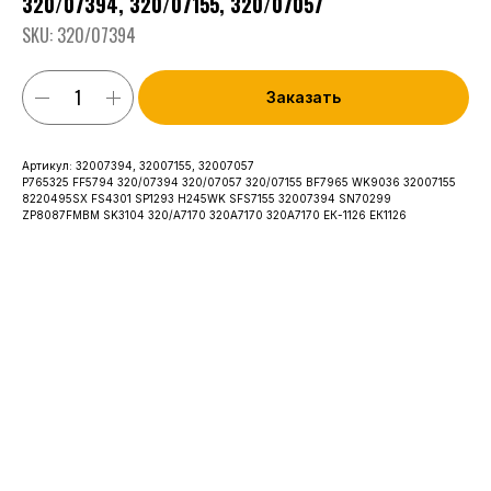
320/07394, 320/07155, 320/07057
SKU:
320/07394
Заказать
Артикул: 32007394, 32007155, 32007057
P765325 FF5794 320/07394 320/07057 320/07155 BF7965 WK9036 32007155
8220495SX FS4301 SP1293 H245WK SFS7155 32007394 SN70299
ZP8087FMBM SK3104 320/А7170 320А7170 320A7170 ЕК-1126 ЕК1126