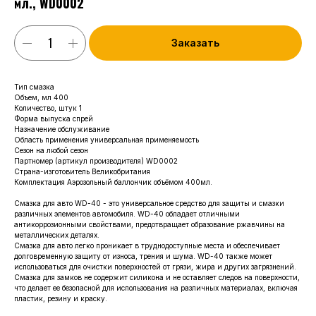
мл., WD0002
Заказать
Тип смазка
Объем, мл 400
Количество, штук 1
Форма выпуска спрей
Назначение обслуживание
Область применения универсальная применяемость
Сезон на любой сезон
Партномер (артикул производителя) WD0002
Страна-изготовитель Великобритания
Комплектация Аэрозольный баллончик объёмом 400мл.
Смазка для авто WD-40 - это универсальное средство для защиты и смазки
различных элементов автомобиля. WD-40 обладает отличными
антикоррозионными свойствами, предотвращает образование ржавчины на
металлических деталях.
Смазка для авто легко проникает в труднодоступные места и обеспечивает
долговременную защиту от износа, трения и шума. WD-40 также может
использоваться для очистки поверхностей от грязи, жира и других загрязнений.
Смазка для замков не содержит силикона и не оставляет следов на поверхности,
что делает ее безопасной для использования на различных материалах, включая
пластик, резину и краску.