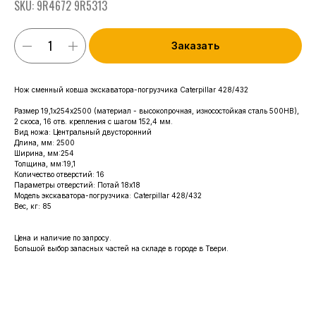
SKU:
9R4672 9R5313
Заказать
Нож сменный ковша экскаватора-погрузчика Caterpillar 428/432
Размер 19,1х254х2500 (материал - высокопрочная, износостойкая сталь 500HB),
2 скоса, 16 отв. крепления с шагом 152,4 мм.
Вид ножа: Центральный двусторонний
Длина, мм: 2500
Ширина, мм:254
Толщина, мм:19,1
Количество отверстий: 16
Параметры отверстий: Потай 18х18
Модель экскаватора-погрузчика: Caterpillar 428/432
Вес, кг: 85
Цена и наличие по запросу.
Большой выбор запасных частей на складе в городе в Твери.