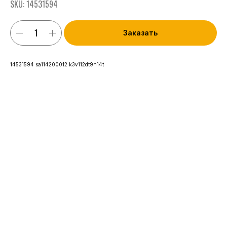
SKU:
14531594
Заказать
14531594 sa114200012 k3v112dt9n14t