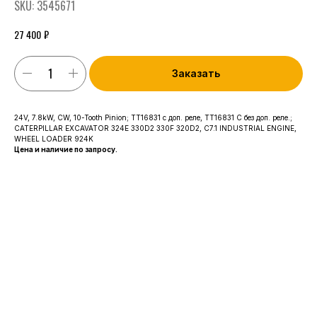
SKU:
3545671
₽
27 400
Заказать
24V, 7.8kW, CW, 10-Tooth Pinion; TT16831 с доп. реле, TT16831 C без доп. реле.;
CATERPILLAR EXCAVATOR 324E 330D2 330F 320D2, C7.1 INDUSTRIAL ENGINE,
WHEEL LOADER 924K
Цена и наличие по запросу.